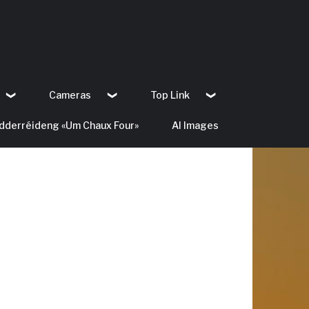
Cameras
Top Link
dderréideng «Um Chaux Four»
AI Images