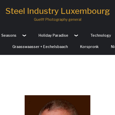
Steel Industry Luxembourg
Guelff Photography general
Seasons
Holiday Paradise
Technology
Graasswaasser + Eechelsbaach
Korspronk
Ni