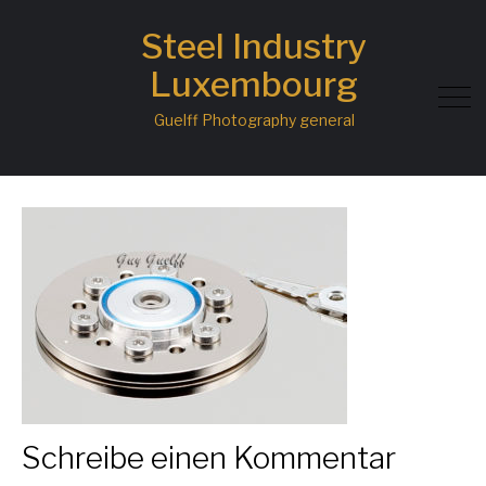
Steel Industry
Festplatte-WD400-
Luxembourg
Ausschnitte-Mitte-
Guelff Photography general
Webseite
Schreibe einen Kommentar