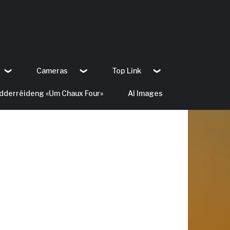
Cameras
Top Link
dderréideng «Um Chaux Four»
AI Images