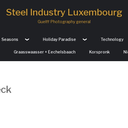
Steel Industry Luxembourg
Guelff Photography general
Seasons
Holiday Paradise
Technology
Graasswaasser + Eechelsbaach
Korspronk
Ni
éck