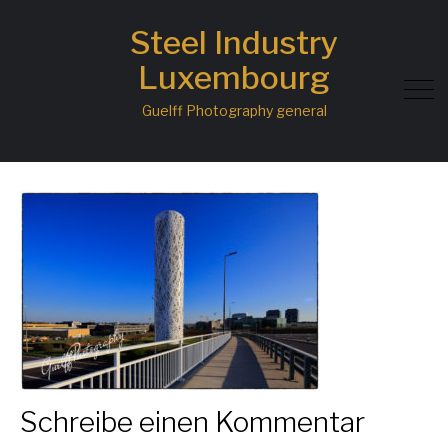
Steel Industry
2021-Gasperech-
Luxembourg
Waasserturm-Cloche-
Guelff Photography general
dOr-Websaeit
Schreibe einen Kommentar