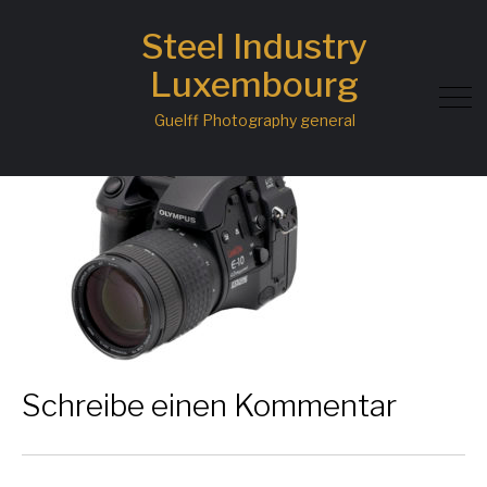
Steel Industry
Olympus-E10-Websäit
Luxembourg
Guelff Photography general
Schreibe einen Kommentar